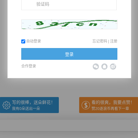
自动登录
忘记密码
|
注册
登录
推荐在手机上阅读本书
合作登录
上一章
回目录
下一章
（← 快捷键
快捷键→）
写的很棒，送朵鲜花！
看的很爽，我要点赞！
我有
0
朵送出一朵
赞20逐浪币再看下一章