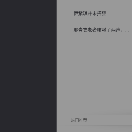
伊紫琪并未搭腔
那青衣老者咳嗽了两声，...
逐浪小说
热门推荐