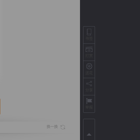
书签
打赏
送花
背
字
宽
滚
分享
举报
换一换