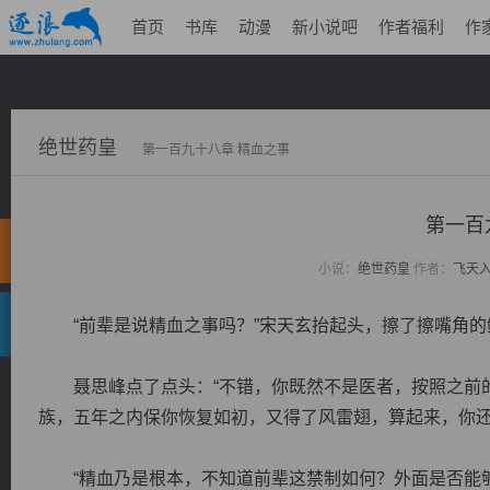
首页
书库
动漫
新小说吧
作者福利
作
绝世药皇
第一百九十八章 精血之事
第一百
小说：
绝世药皇
作者：
飞天
“前辈是说精血之事吗？”宋天玄抬起头，擦了擦嘴角的
聂思峰点了点头：“不错，你既然不是医者，按照之前的
族，五年之内保你恢复如初，又得了风雷翅，算起来，你还
“精血乃是根本，不知道前辈这禁制如何？外面是否能够……