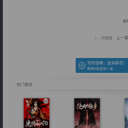
推
上一
（← 快捷键
逐浪小说
写的很棒，送朵鲜花！
我有
0
朵送出一朵
热门推荐