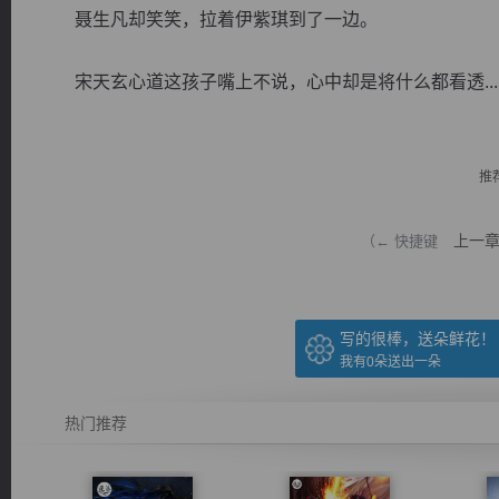
聂生凡却笑笑，拉着伊紫琪到了一边。
宋天玄心道这孩子嘴上不说，心中却是将什么都看透...
逐浪小说
推
上一
（← 快捷键
写的很棒，送朵鲜花！
我有
0
朵送出一朵
热门推荐