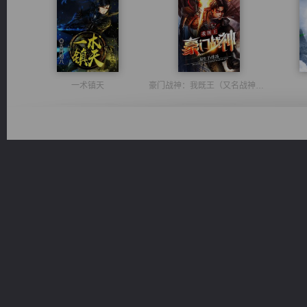
一术镇天
豪门战神：我既王（又名战神归来不败神婿修罗战神）
太古神煌
佣兵王