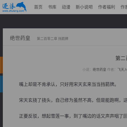
首页
书库
动漫
新小说吧
作者福利
作
绝世药皇
第二百零二章 挡箭牌
第二
小说：
绝世药皇
作者：
飞天
嘴上却是不肯承认，只好用宋天玄来当当挡箭牌。
宋天玄挠了挠头，自己修为虽然不高，但是能跑啊，这
正要反驳，想起雪莲一事，到了嘴边的话又声声咽了回