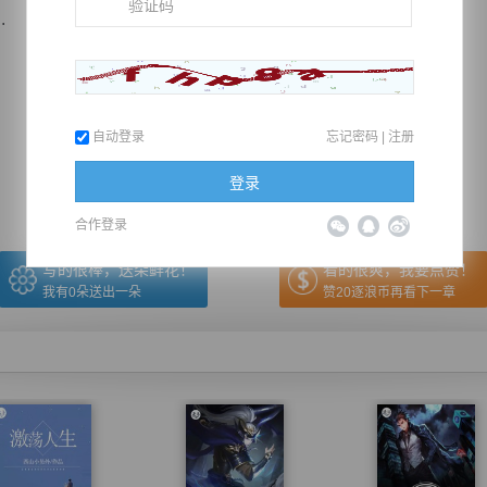
.
推荐在手机上阅读本书
自动登录
忘记密码
|
注册
上一章
回目录
下一章
（← 快捷键
快捷键→）
登录
合作登录
写的很棒，送朵鲜花！
看的很爽，我要点赞！
我有
0
朵送出一朵
赞20逐浪币再看下一章