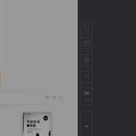
书签
打赏
送花
分享
背
字
宽
滚
换一换
举报