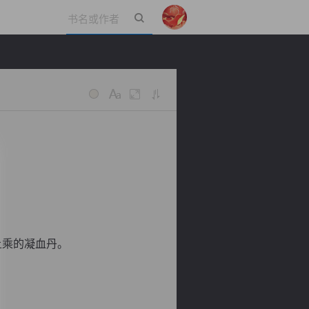
立即登录
上乘的凝血丹。
。