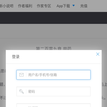
新小说吧
作者福利
作家专区
App下载
充值
逐浪小说
写作助手
第二百零九章 用药
登录
小说：
绝世药皇
作者：
飞天入地
更新时间：2018-10-25 21:58 字数：2176
思峰与二人到了床前，看着已经昏迷不醒的小凡道。
，就用我的方法。”宋天玄急声道，手中已经出现了一粒四品
过灵台，怎么能够挡住蚀灵神草的反噬？”伊紫琪坚决的摇头