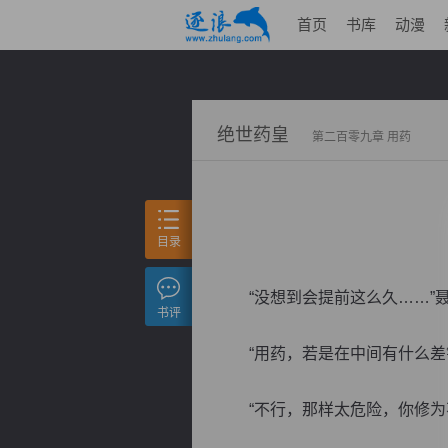
首页
书库
动漫
绝世药皇
第二百零九章 用药
目录
“没想到会提前这么久……”聂
书评
“用药，若是在中间有什么差错
“不行，那样太危险，你修为不