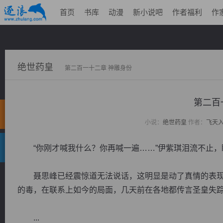
首页
书库
动漫
新小说吧
作者福利
作
绝世药皇
第二百一十二章 神雕身份
第二百
小说：
绝世药皇
作者：
飞天
“你刚才喊我什么？你再喊一遍……”伊紫琪泪流不止，
聂思峰已经震惊道无法说话，这明显是动了真情的表现
的毒，在联系上如今的局面，几天前在各地都传言圣皇失
...