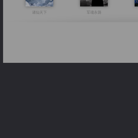
诸仙天下
军魂永铸
风前欲劝春光住
心铸天途
光明神印
佣兵王