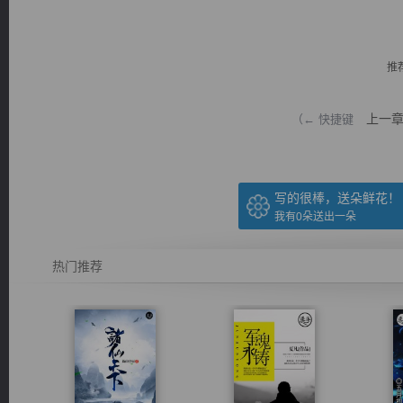
推
上一
（← 快捷键
逐浪小说
写的很棒，送朵鲜花！
我有
0
朵送出一朵
热门推荐