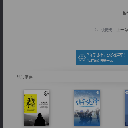
推
上一
（← 快捷键
逐浪小说
写的很棒，送朵鲜花！
我有
0
朵送出一朵
热门推荐