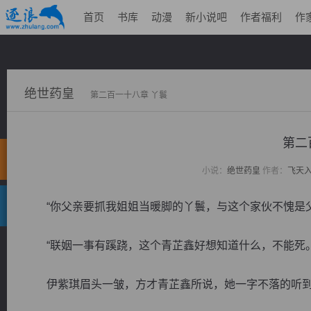
首页
书库
动漫
新小说吧
作者福利
作
绝世药皇
第二百一十八章 丫鬟
第二
小说：
绝世药皇
作者：
飞天
“你父亲要抓我姐姐当暖脚的丫鬟，与这个家伙不愧是父
“联姻一事有蹊跷，这个青芷鑫好想知道什么，不能死。
伊紫琪眉头一皱，方才青芷鑫所说，她一字不落的听到，