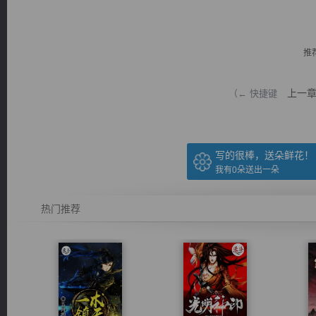
推
上一
（← 快捷键
逐浪小说
写的很棒，送朵鲜花！
我有
0
朵送出一朵
热门推荐