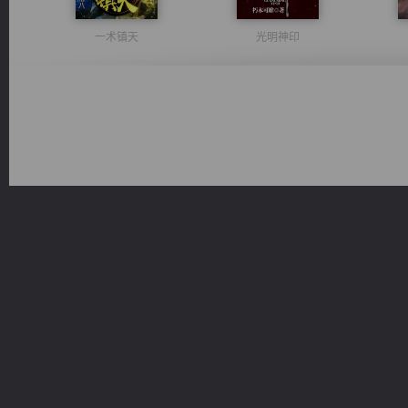
一术镇天
光明神印
风前欲劝春光住
激荡人生
桃运无双：我的极品老婆
佣兵王