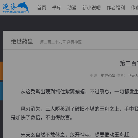
首页
书库
动漫
新小说吧
作者福利
作
绝世药皇
第二百二十九章 兵贵神速
第二百
小说：
绝世药皇
作者：
飞天
从这秃鹫出现到抓住紫翼蝙蝠，不过瞬息，一切都发生
风刃消失，三人瞬移到了破旧不堪的玉舟之上，手中紧握
是加快了数倍，不由得欣喜。
宋天玄自然不敢休息，放开神魂，想要催动玉舟赶...