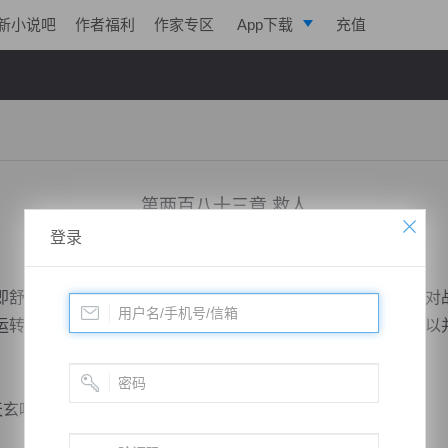
新小说吧
作者福利
作家专区
App下载
充值
逐浪小说
写作助手
第两百八十三章 救人
登录
小说：
绝世药皇
作者：
飞天入地
更新时间：2018-11-11 20:43 字数：2081
舒展开来，他修为已经到了仙台后期巅峰，身体强度与宁萧对
运转七星耀神体与龙象之力的情况下，便达到了灵丹中期，所以
叹了口气，看着双爪已经飞到了眼...