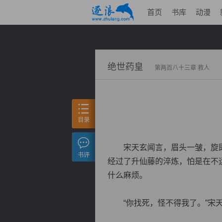
首页
书库
动漫
绝世药皇
第两百八十三章 救人
目录
宋天玄闻言，眉头一皱，旋即
书评
经过了升仙藤的淬炼，怕是在不
什么麻烦。
“你找死，怪不得我了。”宋天玄