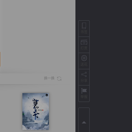
书签
打赏
送花
换一换
分享
背
字
宽
滚
举报