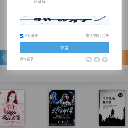
推荐在手机上阅读本书
上一章
回目录
下一章
（← 快捷键
快捷键→）
自动登录
忘记密码
|
注册
登录
写的很棒，送朵鲜花！
看的很爽，我要点赞！
合作登录
我有
0
朵送出一朵
赞20逐浪币再看下一章