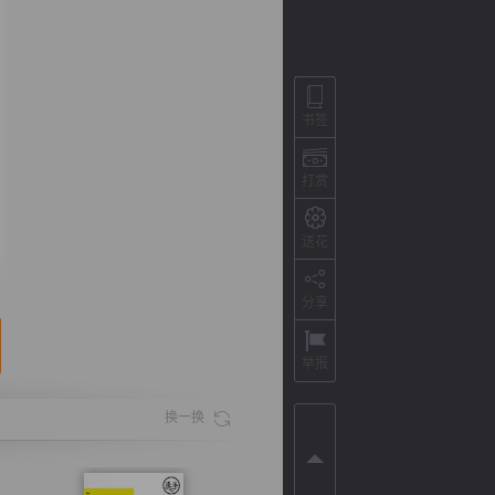
书签
打赏
送花
分享
背
字
宽
滚
举报
换一换