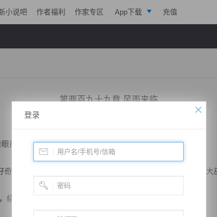
新小说吧
作者福利
作家专区
App下载
充值
逐浪小说
写作助手
第两百九十九章 风雨来临
登录
小说：
绝世药皇
作者：
飞天入地
更新时间：2018-11-14 16:51 字数：2119
眼前的城池问道。
奇，现在从天南归来之后再看这些城池，比天南却是小巫见大
绕了近路的。”车旁边的一个随从笑道。