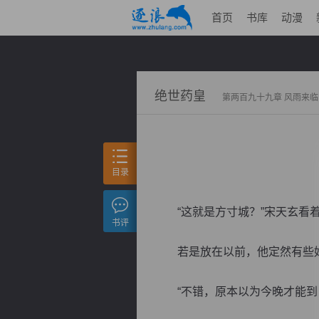
首页
书库
动漫
绝世药皇
第两百九十九章 风雨来临
目录
“这就是方寸城？”宋天玄看着
书评
若是放在以前，他定然有些好
“不错，原本以为今晚才能到，