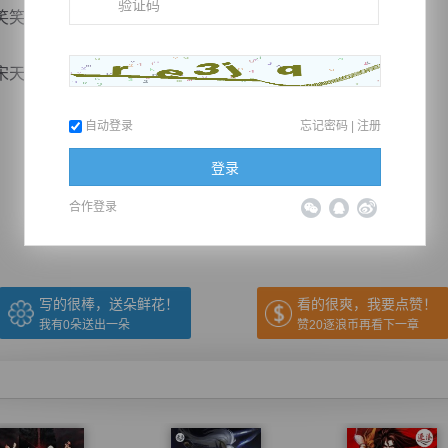
笑，倒也相熟。
玄身后，下...
自动登录
忘记密码
|
注册
推荐在手机上阅读本书
登录
合作登录
上一章
回目录
下一章
（← 快捷键
快捷键→）
写的很棒，送朵鲜花！
看的很爽，我要点赞！
我有
0
朵送出一朵
赞20逐浪币再看下一章