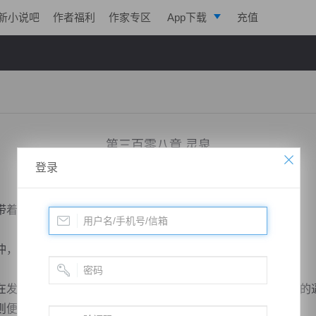
新小说吧
作者福利
作家专区
App下载
充值
逐浪小说
写作助手
第三百零八章 灵泉
登录
小说：
绝世药皇
作者：
飞天入地
更新时间：2018-11-16 11:49 字数：2049
着元蝶火速前往玉峰山，济世院被药宗吞并。
，等到开山候府大比之后，九尾一族相聚之后再做打算。
发现毕言的时候大为恼怒，在她无法出手，而城主府与方家的
是...