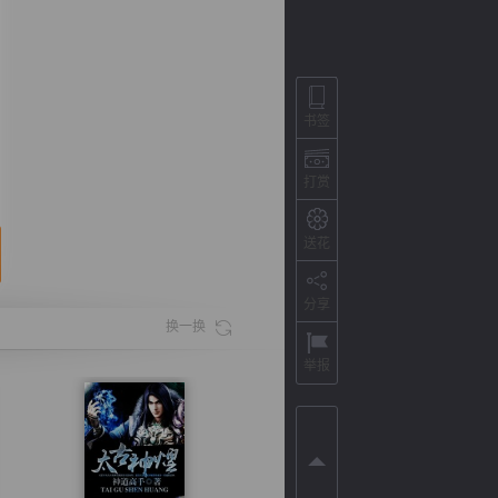
书签
打赏
送花
分享
背
字
宽
滚
换一换
举报