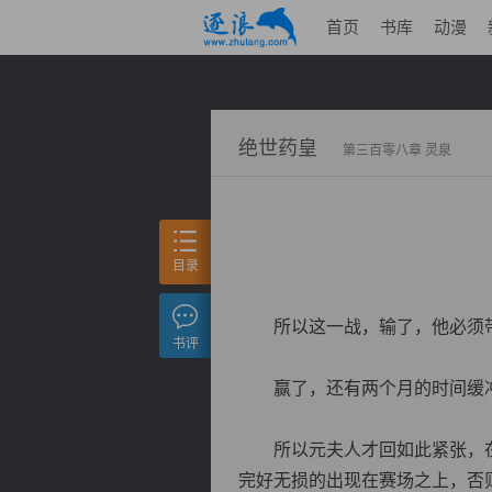
首页
书库
动漫
绝世药皇
第三百零八章 灵泉
目录
所以这一战，输了，他必须带
书评
赢了，还有两个月的时间缓冲
所以元夫人才回如此紧张，在
完好无损的出现在赛场之上，否则便