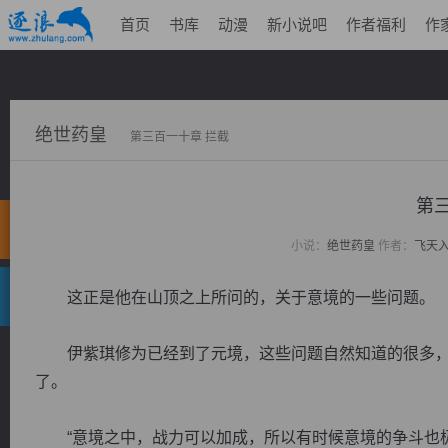
首页
书库
动漫
新小说吧
作者福利
作
绝世药皇
第三百一十章 拦截
第
小说：
绝世药皇
作者：
飞天
这正是他在山顶之上所问的，关于意境的一些问题。
伊紫琪修为已经到了元境，这些问题自然知道的很多，
了。
“意境之中，战力可以加成，所以有时候意境的争斗也极