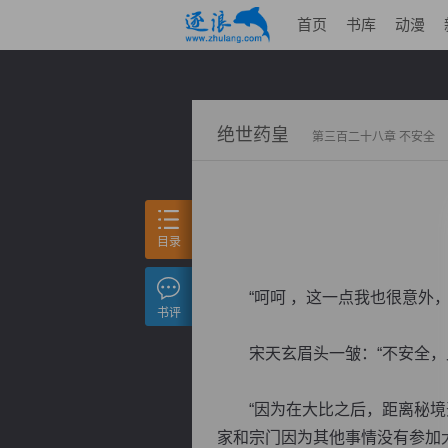
首页
书库
动漫
绝世药皇
第三百二十八章 不安全
目录
“呵呵 ，这一点我也很意外，
书评
宋天玄眉头一皱：“不安全，
“因为在大比之后，距离秘境开
家和宗门因为其他事情没有参加大比