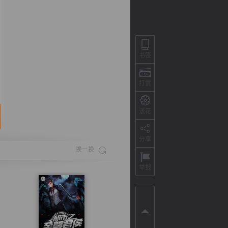
书签
打赏
送花
分享
背
字
宽
滚
换一换
举报