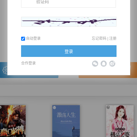
推荐在手机上阅读本书
自动登录
忘记密码
|
注册
上一章
回目录
下一章
（← 快捷键
快捷键→）
登录
合作登录
写的很棒，送朵鲜花！
看的很爽，我要点赞！
我有
0
朵送出一朵
赞20逐浪币再看下一章