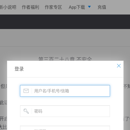
新小说吧
作者福利
作家专区
App下载
充值
逐浪小说
写作助手
第三百二十八章 不安全
登录
小说：
绝世药皇
作者：
飞天入地
更新时间：2018-11-20 23:11 字数：2058
但是现在在你手中，但是却并不安全。”老妇人摇摇头，他并不
此话怎讲？”
启还有些时日，到时候便侯府会举行挑战会，五把钥匙都有了
，挑战...