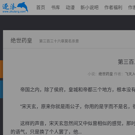
首页
书库
动漫
新小说吧
作者福利
作
绝世药皇
第三百三十六章莫名杀意
第三百
小说：
绝世药皇
作者：
飞天
帝国之内，除了侯府，皇城和帝都三个地方，根本没有
“宋天玄，原来你就是雨公子，你用的是字而不是名，很
这样的声音，宋天玄忽然间又中似曾相似的感觉，那时
的语气，只是换了个人罢了，他...