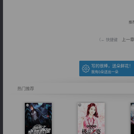
推
上一
（← 快捷键
逐浪小说
写的很棒，送朵鲜花！
我有
0
朵送出一朵
热门推荐