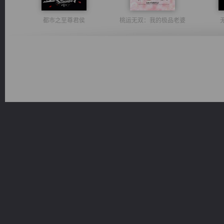
都市之至尊君侯
桃运无双：我的极品老婆
豪门战神：我既王（又名战神归来不败神婿修罗战神）
光明神印
太古神煌
军魂永铸