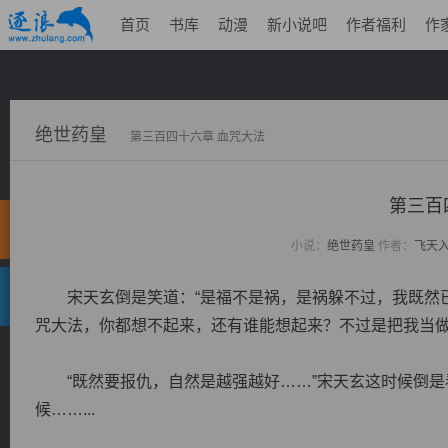
首页
书库
动漫
新小说吧
作者福利
作
绝世药皇
第三百四十六章 血咒大法
第三百
小说：
绝世药皇
作者：
飞天
宋天玄倒是笑道：“是福不是祸，是祸躲不过，我既然已
咒大法，你都想不起来，还有谁能想起来？不过是把我当做
“既然要报仇，自然是越强越好……”宋天玄这时候倒是
候……...