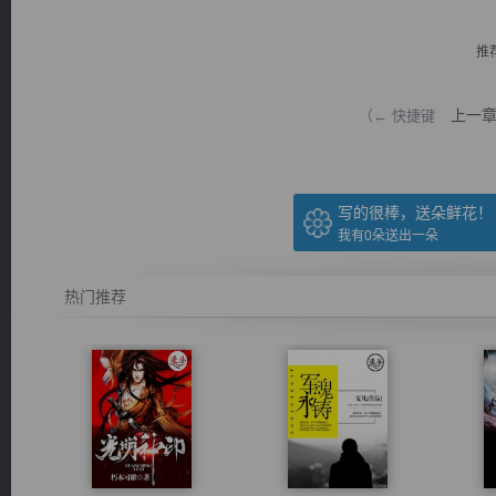
推
上一
（← 快捷键
逐浪小说
写的很棒，送朵鲜花！
我有
0
朵送出一朵
热门推荐