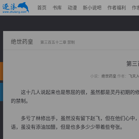
首页
书库
动漫
新小说吧
作者福利
作
绝世药皇
第三百五十二章 禁制
第三
小说：
绝世药皇
作者：
飞天
这十几人说起来也是憋屈的很，虽然都是灵丹初期的修
的禁制。
多亏了林修出手，虽然没有留下赵飞，但在他们心中，
语，虽没有添油加醋，但是也多多少少带着些夸张。