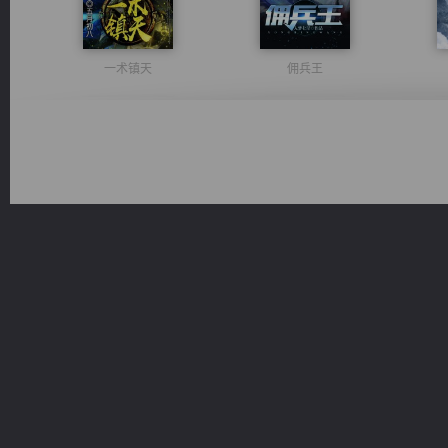
一术镇天
佣兵王
心铸天途
风前欲劝春光住
光明神印
维和先锋