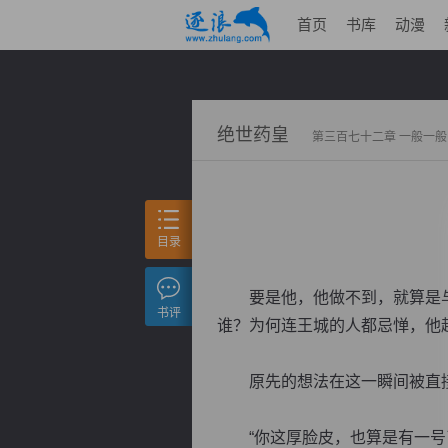
首页
书库
动漫
绝世药皇
第三百七十二章 一般一般
目录
要是他，他做不到，就算是与
书评
谁？为何连王城的人都忌惮，他
原先的想法在这一瞬间被直接
“你这厚脸皮，也算是有一号了。