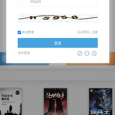
推荐在手机上阅读本书
自动登录
忘记密码
|
注册
上一章
回目录
下一章
（← 快捷键
快捷键→）
登录
合作登录
写的很棒，送朵鲜花！
看的很爽，我要点赞！
我有
0
朵送出一朵
赞20逐浪币再看下一章