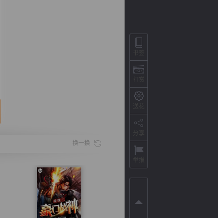
书签
打赏
送花
分享
背
字
宽
滚
换一换
举报