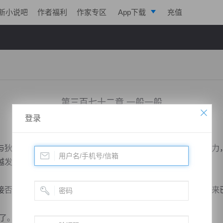
新小说吧
作者福利
作家专区
App下载
充值
逐浪小说
写作助手
第三百七十二章 一般一般
登录
小说：
绝世药皇
作者：
飞天入地
更新时间：2018-12-01 23:23 字数：2051
狄云一起，也做不到，他门没有这样的谋划，没有这样的实力
越发觉得这个阁主神秘。
否定，原本以为进入灵丹后期之后能够摆脱宋天玄，现在看来
”...