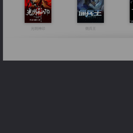
光明神印
佣兵王
心铸天途
无敌从不死开始