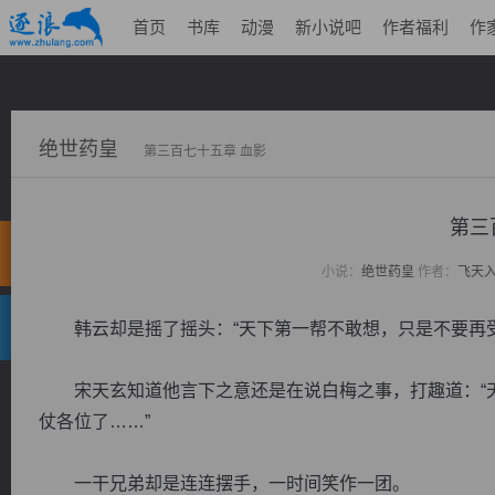
首页
书库
动漫
新小说吧
作者福利
作
绝世药皇
第三百七十五章 血影
第三
小说：
绝世药皇
作者：
飞天
韩云却是摇了摇头：“天下第一帮不敢想，只是不要再受
宋天玄知道他言下之意还是在说白梅之事，打趣道：“天
仗各位了……”
一干兄弟却是连连摆手，一时间笑作一团。