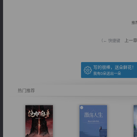
推
上一
（← 快捷键
逐浪小说
写的很棒，送朵鲜花！
我有
0
朵送出一朵
热门推荐