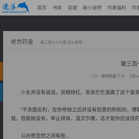
首页
书库
动漫
新小说吧
作者福利
作
绝世药皇
第三百七十九章 怎么称呼
第三百
小说：
绝世药皇
作者：
飞天
少女并没有说话，双颊绯红，急急忙忙逃离了这个是非
“不贪图名利，在你夸她之后并没有刻意的附和你，博取
我，但是她没有，举止得体，温文尔雅，这才是你应该找的
公孙贺忽然之间有些...