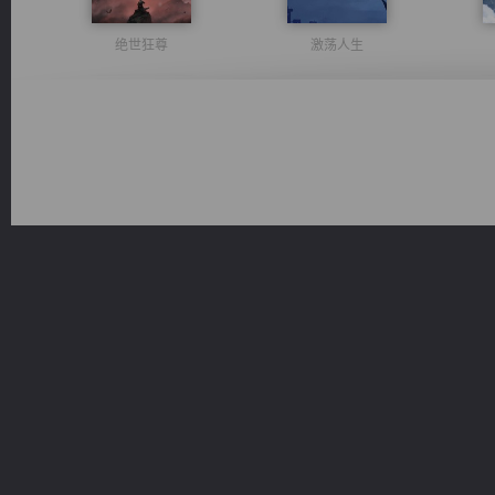
绝世狂尊
激荡人生
佣兵王
太古神煌
军魂永铸
光明神印