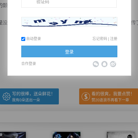
颤抖了一下。
有抬头去看，根本就发现不了，一丝黑气王倩的右手指尖传了出
自动登录
忘记密码
|
注册
推荐在手机上阅读本书
登录
合作登录
上一章
回目录
下一章
（← 快捷键
快捷键→）
写的很棒，送朵鲜花！
看的很爽，我要点赞！
我有
0
朵送出一朵
赞20逐浪币再看下一章