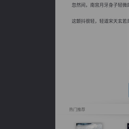
忽然间，南宫月牙身子轻微的
这颤抖很轻，轻道宋天玄若是没
逐浪小说
热门推荐