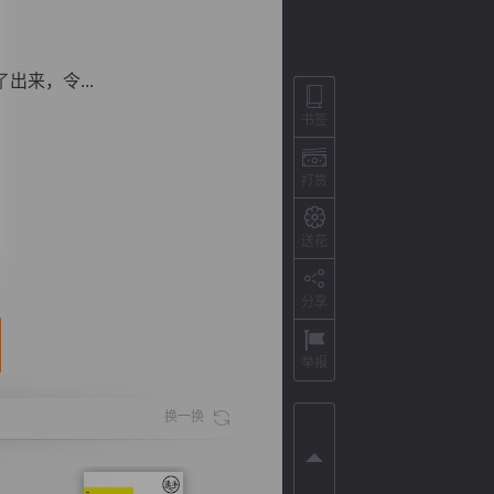
来，令...
书签
打赏
送花
分享
背
字
宽
滚
举报
换一换