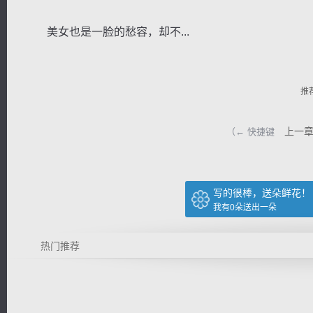
美女也是一脸的愁容，却不...
推
逐浪小说
上一
（← 快捷键
写的很棒，送朵鲜花！
我有
0
朵送出一朵
热门推荐