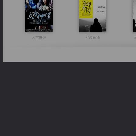
太古神煌
军魂永铸
无敌从不死开始
都市之至尊君侯