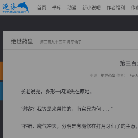
首页
书库
动漫
新小说吧
作者福利
作
绝世药皇
第三百九十五章 月牙仙子
第三百
小说：
绝世药皇
作者：
飞天
长老说完，身形一闪消失在原地。
“谢客？我等是来帮忙的，南宫兄为何……”
“不错，魔气冲天，分明是有魔修在打月牙仙子的主意，