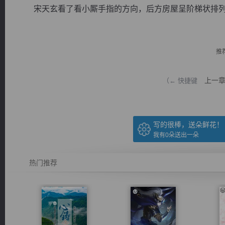
宋天玄看了看小厮手指的方向，后方房屋呈阶梯状排列，
推
逐浪小说
上一
（← 快捷键
写的很棒，送朵鲜花！
我有
0
朵送出一朵
热门推荐