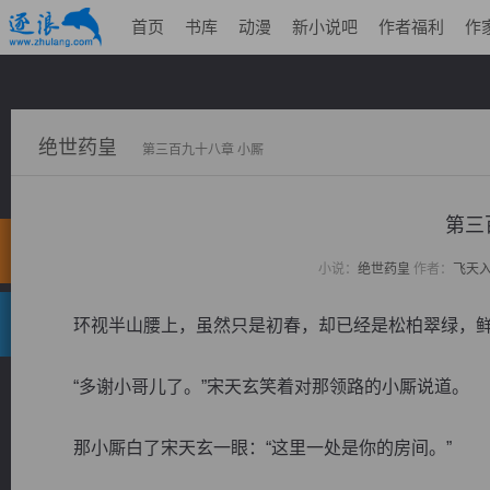
首页
书库
动漫
新小说吧
作者福利
作
绝世药皇
第三百九十八章 小厮
第三
小说：
绝世药皇
作者：
飞天
环视半山腰上，虽然只是初春，却已经是松柏翠绿，鲜
“多谢小哥儿了。”宋天玄笑着对那领路的小厮说道。
那小厮白了宋天玄一眼：“这里一处是你的房间。”