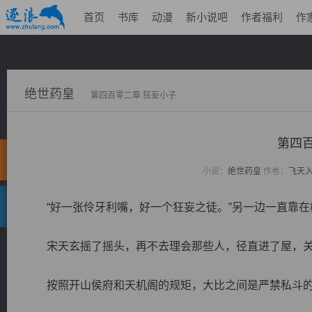
首页
书库
动漫
新小说吧
作者福利
作
绝世药皇
第四百零二章 狂妄小子
第四百
小说：
绝世药皇
作者：
飞天
“好一张伶牙利嘴，好一个狂妄之徒。”另一边一直靠在
宋天玄摇了摇头，再不去理会那些人，径直进了屋，关
按照开山侯府和天机阁的规矩，大比之间是严禁私斗的