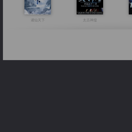
诸仙天下
太古神煌
激荡人生
无敌从不死开始
都市之至尊君侯
风前欲劝春光住