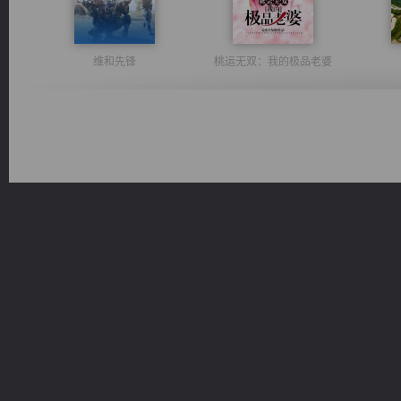
维和先锋
桃运无双：我的极品老婆
光明神印
绝世狂尊
风前欲劝春光住
豪门战神：我既王（又名战神归来不败神婿修罗战神）