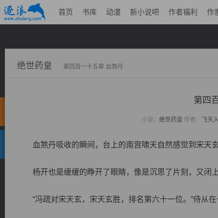
首页
书库
动漫
新小说吧
作者福利
作
绝世药皇
第四百一十五章 血煞丹
第四百
小说：
绝世药皇
作者：
飞天
血煞丹吸收的瞬间，台上的南宫啸天自然感觉到宋天玄
杨开也是缓缓的睁开了眼睛，像是沉思了片刻，又闭上
“冯疏对宋天玄，宋天玄胜，排名第六十一位。”侍从在