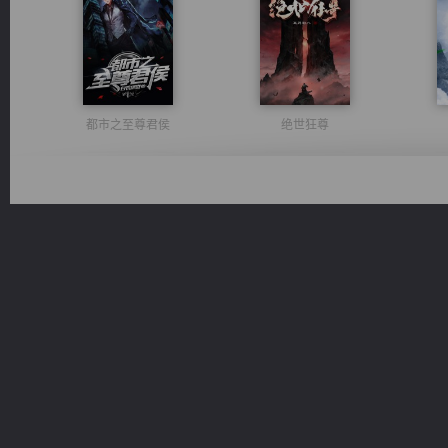
都市之至尊君侯
绝世狂尊
心铸天途
维和先锋
桃运