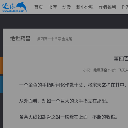
首页
书库
动漫
新小说吧
作者福利
作
绝世药皇
第四百一十八章 金龙笔
第四百
小说：
绝世药皇
作者：
飞天
一个金色的手指瞬间化作数十丈，将宋天玄护在其中，
从外面看，却如一个巨大的火手指立在那里。
条条火线如跗骨之蛆一般缠在上面，不断的收缩。