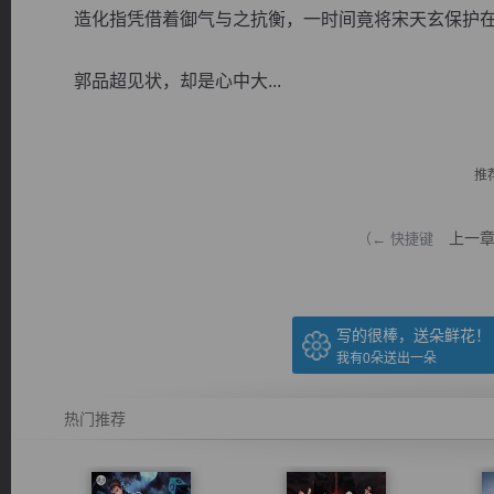
造化指凭借着御气与之抗衡，一时间竟将宋天玄保护在
郭品超见状，却是心中大...
逐浪小说
推
上一
（← 快捷键
写的很棒，送朵鲜花！
我有
0
朵送出一朵
热门推荐