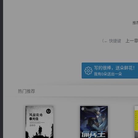
推
上一
（← 快捷键
逐浪小说
写的很棒，送朵鲜花！
我有
0
朵送出一朵
热门推荐