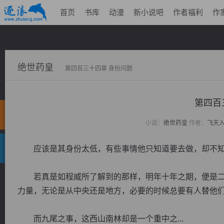
首页
书库
动漫
新小说吧
作者福利
作
绝世药皇
第四百三十四章 身份问题
第四百
小说：
绝世药皇
作者：
飞天
应该是其身份太低，有些事情他只知道要去做，却不知
若真是如程威所了解到的那样，明年十年之期，便是二
力量，无论是从中央还是地方，必要的时候总要有人替他
而九尾之事，这西山南林却是一个重中之...