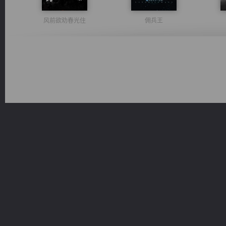
风前欲劝春光住
佣兵王
维和先锋
桃运无双：我的极品老婆
诸仙天下
绝世狂尊