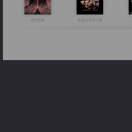
绝世狂尊
无敌从不死开始
都市之至尊君侯
诸仙天下
风前欲劝春光住
光明神印