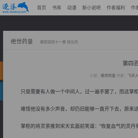
首页
书库
动漫
新小说吧
作者福利
作
绝世药皇
第四百四十一章 培元丹
第四百
小说：
绝世药皇
作者：
飞天
只是需要有人做一个中间人，过一遍手罢了，而这掌柜
难怪他没有多少声音，却仍旧能够一直开下去，原来这
掌柜的将灵茶推到宋天玄面前笑道：“恢复血气的灵丹有