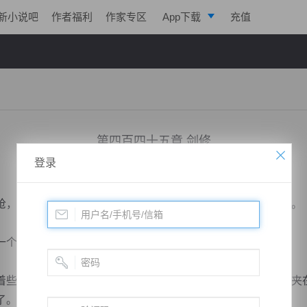
新小说吧
作者福利
作家专区
App下载
充值
逐浪小说
写作助手
第四百四十五章 剑修
登录
小说：
绝世药皇
作者：
飞天入地
更新时间：2018-12-15 22:28 字数：2062
，风雷翅闪动，一个闪身消失在原地，朝着风不扬一拳轰去。
个玄婴，会怕了宋天玄一个灵丹中期不成？
些许的嗡鸣之声，宋天玄面色大变，这一剑，竟然将玄力也夹
...