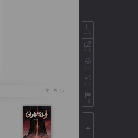
书签
打赏
送花
分享
背
字
宽
滚
换一换
举报