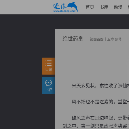
首页
书库
动漫
绝世药皇
第四百四十五章 剑修
目录
宋天玄见状，索性收了诛仙枪
书评
风不扬也不是吃素的，堂堂一
破风之声在耳边响起，更带着
剑之中，第一剑只是虚张声势罢了。