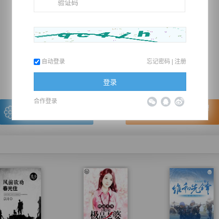
推荐在手机上阅读本书
自动登录
忘记密码
|
注册
上一章
回目录
下一章
（← 快捷键
快捷键→）
登录
合作登录
写的很棒，送朵鲜花！
看的很爽，我要点赞！
我有
0
朵送出一朵
赞20逐浪币再看下一章