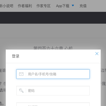
新小说吧
作者福利
作家专区
App下载
充值
逐浪小说
写作助手
第四百六十六章 心机
登录
小说：
绝世药皇
作者：
飞天入地
更新时间：2018-12-20 22:40 字数：2043
谁的后边？帝都现在又有几个主子？宋家呢？又会站在哪一边
在乎你所谓的误会？两年之间，你还是工于心计，可惜对于我
去睡觉了。”
去。