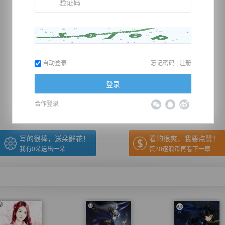
自动登录
忘记密码
|
注册
推荐在手机上阅读本书
登录
上一章
回目录
下一章
（← 快捷键
快捷键→）
合作登录
写的很棒，送朵鲜花！
看的很爽，我要点赞！
我有
0
朵送出一朵
赞20逐浪币再看下一章