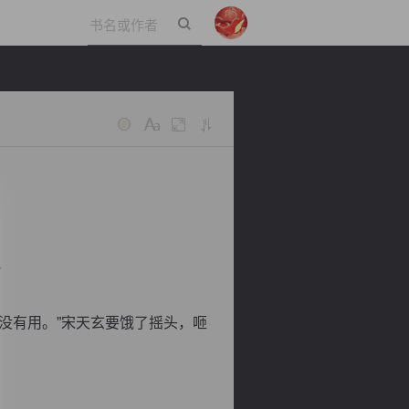
立即登录
？
没有用。”宋天玄要饿了摇头，咂