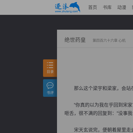
首页
书库
动漫
绝世药皇
第四百六十六章 心机
目录
那么这个梁宇和梁家，会站在
书评
“你真的以为我在乎回到宋家？
咂舌，很不满的回复到：“没事我
宋天玄说完，便朝着屋里走