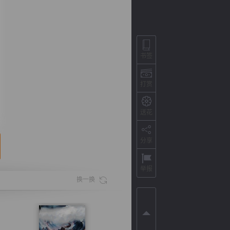
书签
打赏
送花
分享
背
字
宽
滚
举报
换一换