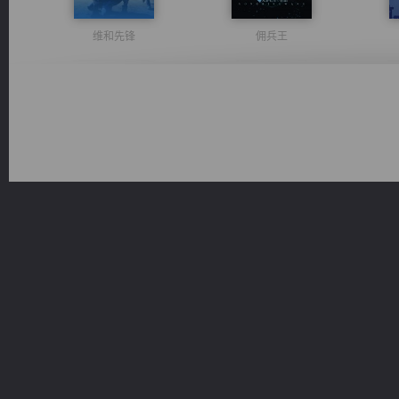
维和先锋
佣兵王
绝世狂尊
太古神煌
心铸天途
都市之至尊君侯