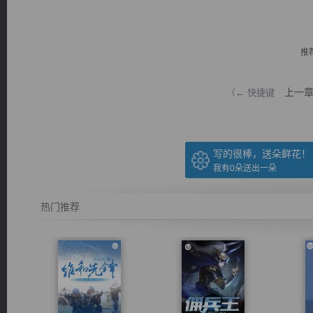
推
上一
（← 快捷键
逐浪小说
写的很棒，送朵鲜花！
我有
0
朵送出一朵
热门推荐