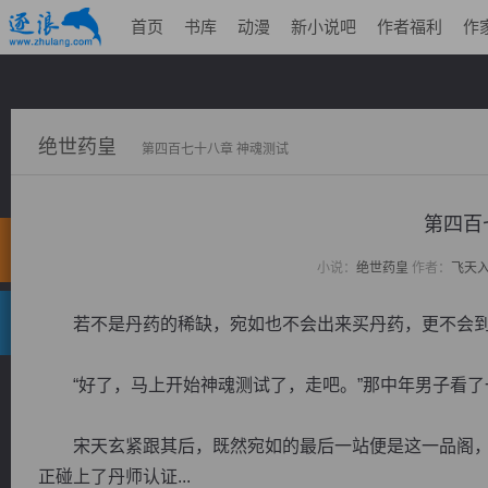
首页
书库
动漫
新小说吧
作者福利
作
绝世药皇
第四百七十八章 神魂测试
第四百
小说：
绝世药皇
作者：
飞天
若不是丹药的稀缺，宛如也不会出来买丹药，更不会到
“好了，马上开始神魂测试了，走吧。”那中年男子看了
宋天玄紧跟其后，既然宛如的最后一站便是这一品阁，
正碰上了丹师认证...