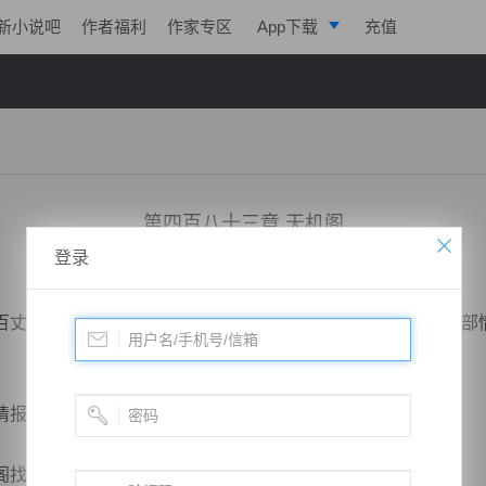
新小说吧
作者福利
作家专区
App下载
充值
逐浪小说
写作助手
第四百八十三章 天机阁
登录
小说：
绝世药皇
作者：
飞天入地
更新时间：2018-12-23 23:39 字数：2044
丈的阁楼组成，一座是交易日常物品情报的，一座是传递内部
情报的一座。
找乐子，但是去买情报到还是头一次。