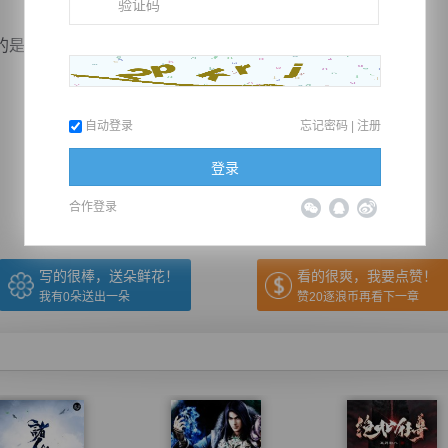
一个少女，身穿素裙，倒也长得可人儿，笑盈...
自动登录
忘记密码
|
注册
推荐在手机上阅读本书
登录
上一章
回目录
下一章
（← 快捷键
快捷键→）
合作登录
写的很棒，送朵鲜花！
看的很爽，我要点赞！
我有
0
朵送出一朵
赞20逐浪币再看下一章