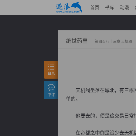
首页
书库
动漫
绝世药皇
第四百八十三章 天机阁
目录
天机阁坐落在城北，有三栋百
书评
单的。
他要去的，便是这交易日常
在帝都之中倒是没少去天机阁