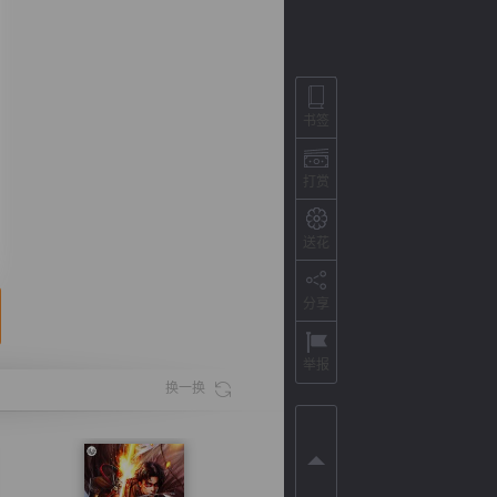
书签
打赏
送花
分享
背
字
宽
滚
举报
换一换