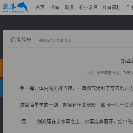
首页
书库
动漫
新小说吧
作者福利
作
绝世药皇
第四百八十九章 夜叉
第四
小说：
绝世药皇
作者：
飞天
手一挥，体内的灵丹飞转，一道御气涌到了穿云剑之内
这简简单单的一剑，却足有千丈长短，如同一把千丈大
“轰……”剑光落在了水幕之上，水幕应声而开，空中的