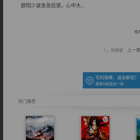
欧阳少波急急后退，心中大...
推
逐浪小说
上一
（← 快捷键
写的很棒，送朵鲜花！
我有
0
朵送出一朵
热门推荐