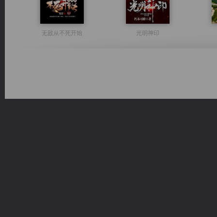
无敌从不死开始
光明神印
佣兵王
都市之至尊君侯
诸仙天下
一术镇天