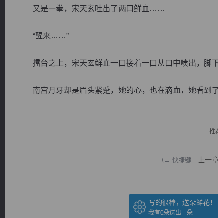
又是一拳，宋天玄吐出了两口鲜血……
“醒来……”
擂台之上，宋天玄鲜血一口接着一口从口中喷出，脚下
逐浪小说
南宫月牙却是眉头紧蹙，她的心，也在滴血，她看到了她.
推
上一
（← 快捷键
写的很棒，送朵鲜花！
我有
0
朵送出一朵