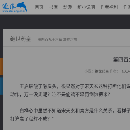
首页
书库
动漫
新小说吧
作者福利
作
绝世药皇
第四百九十六章 决赛之前
第四百
小说：
绝世药皇
作者：
飞天
王启辰皱了皱眉头，很显然对于宋天玄这种打断他们说
动作，万一没走呢？岂不是偷鸡不惩罚倒蚀把米？
白桦心中虽然不知道宋天玄和秦方是什么关系，看样子书
打算赢了程辉不成？”