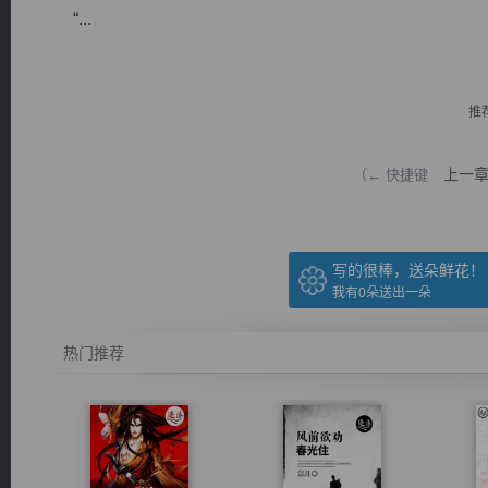
“...
推
逐浪小说
上一
（← 快捷键
写的很棒，送朵鲜花！
我有
0
朵送出一朵
热门推荐