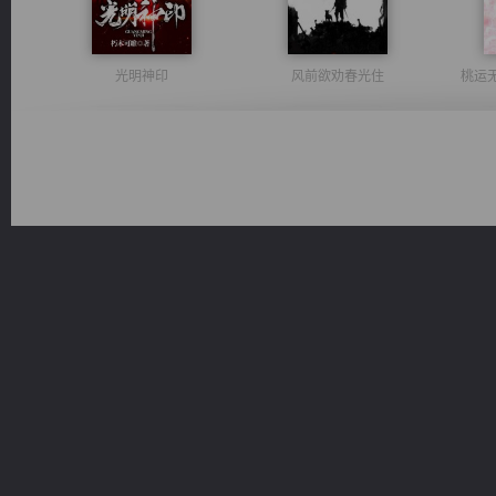
光明神印
风前欲劝春光住
桃运
一术镇天
激荡人生
维和先锋
都市之至尊君侯