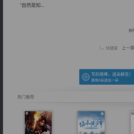
“自然是知...
推
逐浪小说
上一
（← 快捷键
写的很棒，送朵鲜花！
我有
0
朵送出一朵
热门推荐