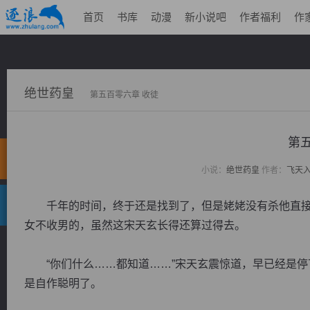
首页
书库
动漫
新小说吧
作者福利
作
绝世药皇
第五百零六章 收徒
第
小说：
绝世药皇
作者：
飞天
千年的时间，终于还是找到了，但是姥姥没有杀他直接
女不收男的，虽然这宋天玄长得还算过得去。
“你们什么……都知道……”宋天玄震惊道，早已经是停
是自作聪明了。