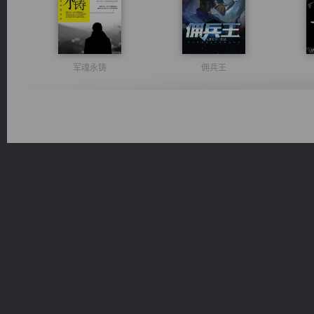
军魂永铸
佣兵王
诸仙天下
心铸天途