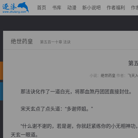
首页
书库
动漫
新小说吧
作者福利
作
绝世药皇
第五百一十章 法诀
第
小说：
绝世药皇
作者：
飞天
那法诀化作了一道白光，将那血煞丹团团直接封住。
宋天玄点了点头道：“多谢师姐。”
“什么谢不谢的，若是谢，你就赶紧练你的小无相神功，
天玄一眼道。