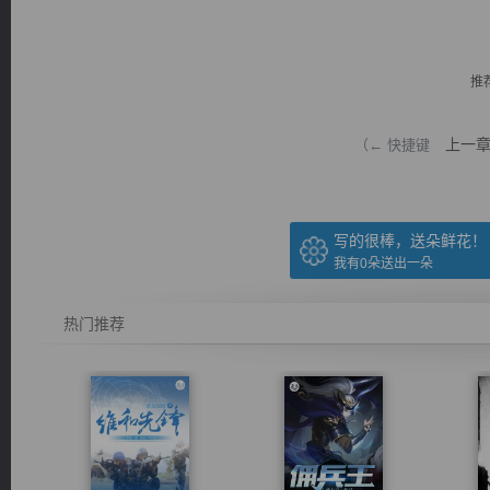
推
上一
（← 快捷键
逐浪小说
写的很棒，送朵鲜花！
我有
0
朵送出一朵
热门推荐