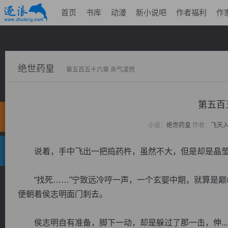
首页
书库
动漫
新小说吧
作者福利
作
绝世药皇
第五百五十六章 杀气凌然
第五百
小说：
绝世药皇
作者：
飞天
说着，手中飞出一把捣药杵，虽然不大，但是却是晶莹
“找死……”宁致远冷哼一声，一个玄婴中期，就算是巅
便朝着侯志明面门刺去。
侯志明自有准备，脚下一动，却是躲过了那一击，伸...