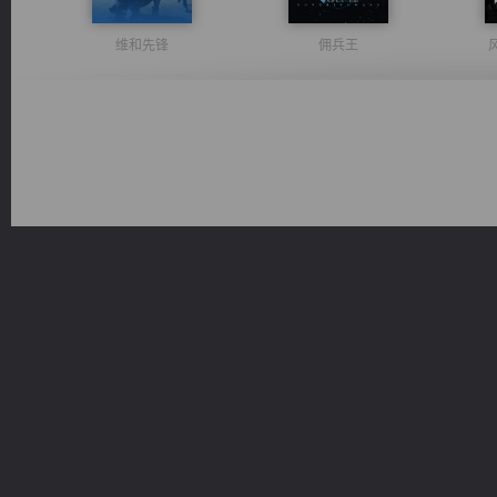
维和先锋
佣兵王
桃运无双：我的极品老婆
激荡人生
太古神煌
都市之至尊君侯