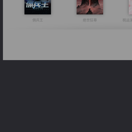
佣兵王
绝世狂尊
桃运
豪门战神：我既王（又名战神归来不败神婿修罗战神）
无敌从不死开始
一术镇天
风前欲劝春光住