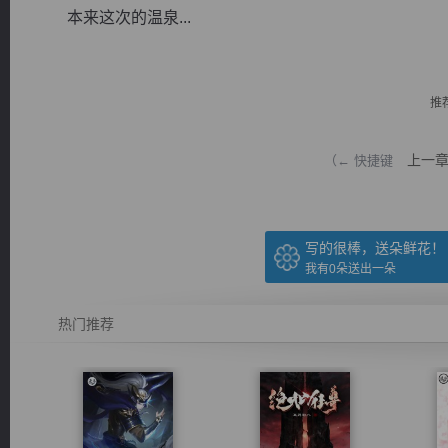
本来这次的温泉...
推
逐浪小说
上一
（← 快捷键
写的很棒，送朵鲜花！
我有
0
朵送出一朵
热门推荐