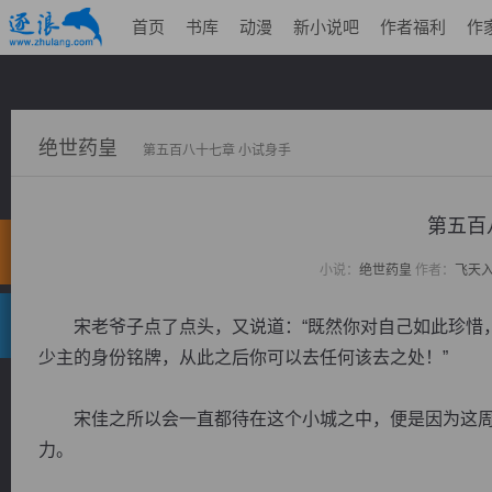
首页
书库
动漫
新小说吧
作者福利
作
绝世药皇
第五百八十七章 小试身手
第五百
小说：
绝世药皇
作者：
飞天
宋老爷子点了点头，又说道：“既然你对自己如此珍惜，
少主的身份铭牌，从此之后你可以去任何该去之处！”
宋佳之所以会一直都待在这个小城之中，便是因为这周
力。