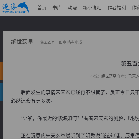
首页
书库
动漫
新小说吧
作者福利
作
绝世药皇
第五百九十四章 略有小成
第五百
小说：
绝世药皇
作者：
飞天
后面发生的事情宋天玄已经再不想管了，反正今日只不
必然还会有更多次。
“少爷，你最近的修炼如何？”看着宋天玄的侧脸，明秀
正在沉思的宋天玄忽然听到了明秀说的这句话，唇角便勉强