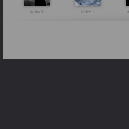
军魂永铸
诸仙天下
激荡人生
光明神印
维和先锋
风前欲劝春光住
桃运