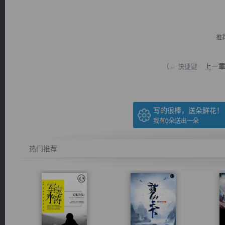
推
上一
（← 快捷键
逐浪小说
写的很棒，送朵鲜花！
我有
0
朵送出一朵
热门推荐