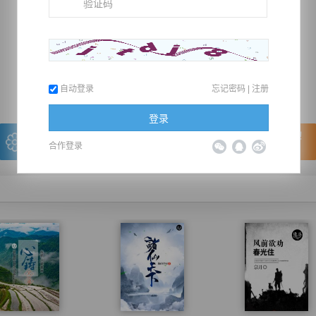
推荐在手机上阅读本书
上一章
回目录
下一章
（← 快捷键
快捷键→）
自动登录
忘记密码
|
注册
登录
写的很棒，送朵鲜花！
看的很爽，我要点赞！
合作登录
我有
0
朵送出一朵
赞20逐浪币再看下一章