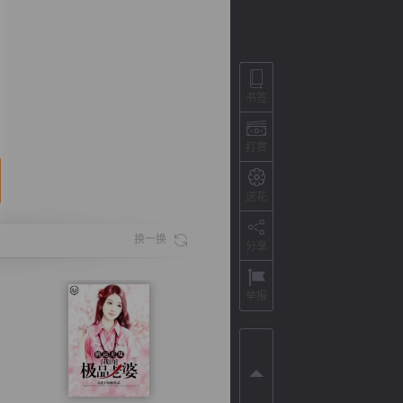
书签
打赏
送花
换一换
分享
背
字
宽
滚
举报