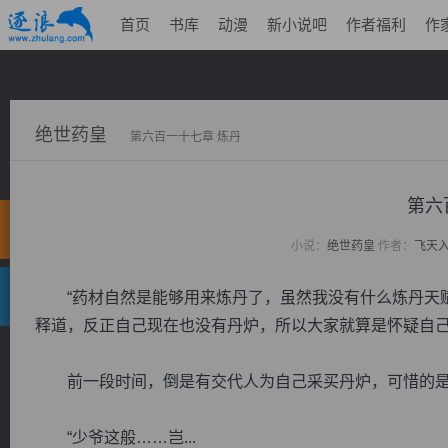
首页
书库
动漫
新小说吧
作者福利
作
绝世药皇
第六百一十七章 炼丹
第六
小说：
绝世药皇
作者：
飞天
“药材自然是能够用来炼丹了，虽然我没有什么炼丹天赋
释道，反正自己现在也没有丹炉，所以大家就算是怀疑自
前一段时间，倒是有交代人为自己采买丹炉，可惜的是
“少爷这般……岂...