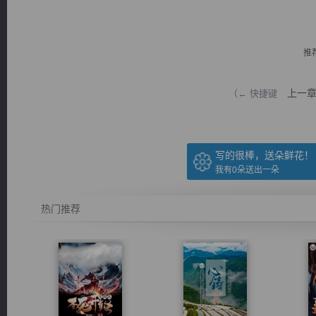
推
上一
（← 快捷键
逐浪小说
写的很棒，送朵鲜花！
我有
0
朵送出一朵
热门推荐