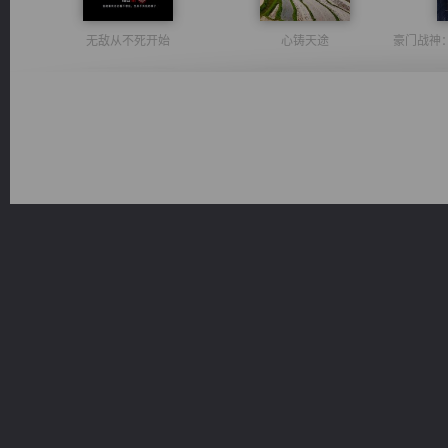
无敌从不死开始
心铸天途
诸仙天下
激荡人生
佣兵王
光明神印