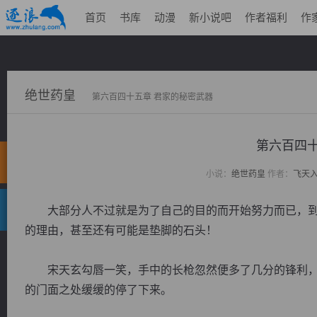
首页
书库
动漫
新小说吧
作者福利
作
绝世药皇
第六百四十五章 君家的秘密武器
第六百四十
小说：
绝世药皇
作者：
飞天
大部分人不过就是为了自己的目的而开始努力而已，到
的理由，甚至还有可能是垫脚的石头！
宋天玄勾唇一笑，手中的长枪忽然便多了几分的锋利，
的门面之处缓缓的停了下来。