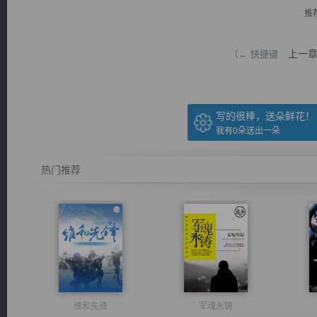
推
上一
（← 快捷键
逐浪小说
写的很棒，送朵鲜花！
我有
0
朵送出一朵
热门推荐
维和先锋
军魂永铸