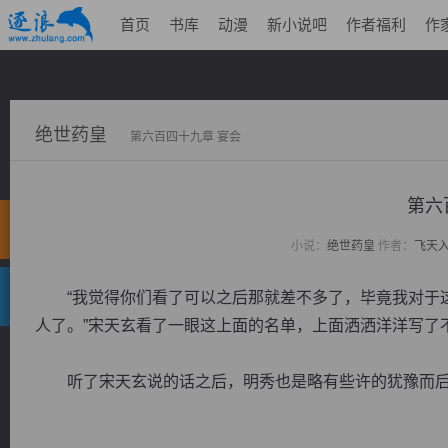
首页
书库
动漫
新小说吧
作者福利
作
绝世药皇
第六百四十九章 宴会
第六
小说：
绝世药皇
作者：
飞天
“我觉得你们看了可以之后那就差不多了，毕竟我对于这
人了。”宋天玄看了一眼这上面的名单，上面洒洒洋洋写了
听了宋天玄说的话之后，明秀也是略有些许的犹豫而后还