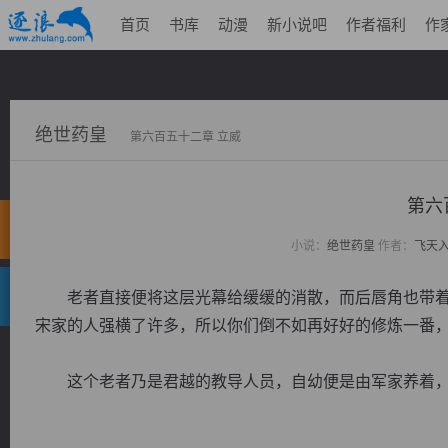
首页
书库
动漫
新小说吧
作者福利
作
绝世药皇
第六百五十二章 立威
第六
小说：
绝世药皇
作者：
飞天
老者直接便将这层光幕给缓缓的消散，而后唇角也带着几
宋家的人强横了许多，所以你们倒不如再好好的修炼一番，
这个老者乃是君越的教导人员，自幼便是由军家养着，而