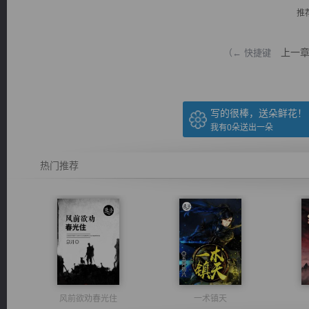
推
上一
（← 快捷键
逐浪小说
写的很棒，送朵鲜花！
我有
0
朵送出一朵
热门推荐
风前欲劝春光住
一术镇天