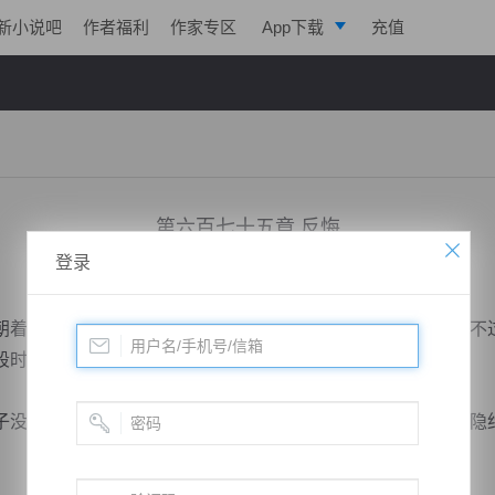
新小说吧
作者福利
作家专区
App下载
充值
逐浪小说
写作助手
第六百七十五章 反悔
登录
小说：
绝世药皇
作者：
飞天入地
更新时间：2019-02-09 23:06 字数：2030
着自己冲了过来，宋天玄蹙着眉迅速便躲过了这次的攻击，不
段时间，方才有机会正式的入了这徐家。
没想到宋天玄竟然这般迅速就躲过了自己的攻击，眼神之中隐