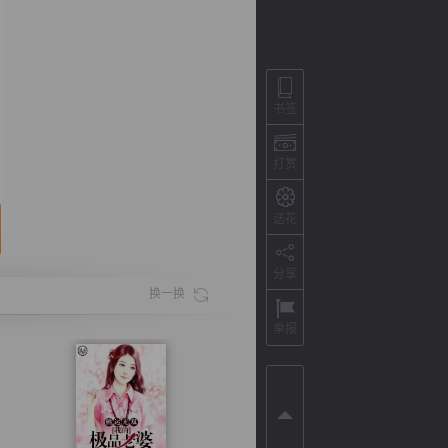
书签
打赏
送花
分享
背
字
宽
滚
换一换
举报