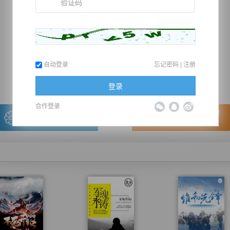
推荐在手机上阅读本书
自动登录
忘记密码
|
注册
上一章
回目录
下一章
（← 快捷键
快捷键→）
登录
合作登录
写的很棒，送朵鲜花！
看的很爽，我要点赞！
我有
0
朵送出一朵
赞20逐浪币再看下一章