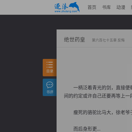
首页
书库
动漫
绝世药皇
第六百七十五章 反悔
目录
一柄泛着青光的剑，直接便朝
书评
间的约定或许自己还要再等上一
瘦死的骆驼比马大，徐老爷子
而后身形更...