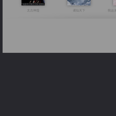
太古神煌
诸仙天下
桃运
豪门战神：我既王（又名战神归来不败神婿修罗战神）
无敌从不死开始
都市之至尊君侯
维和先锋