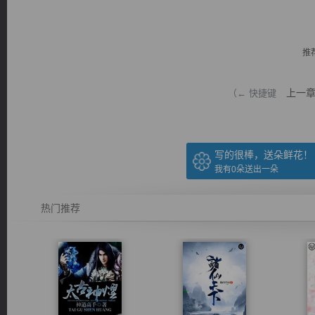
推
上一
（← 快捷键
逐浪小说
写的很棒，送朵鲜花！
我有
0
朵送出一朵
热门推荐