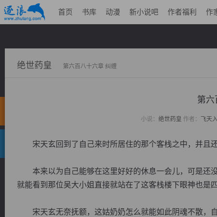
首页
书库
动漫
新小说吧
作者福利
作
绝世药皇
第六百八十六章 纠缠
第六
小说：
绝世药皇
作者：
飞天
宋天玄回到了自己来时所居住的那个客栈之中，并且还
本来以为自己能够在这里好好的休息一会儿，可是还没
就能看到那位吴大小姐直接就站在了这客栈楼下眼神也是
宋天玄无奈抚额，这姑奶奶怎么就能如此阴魂不散，自..