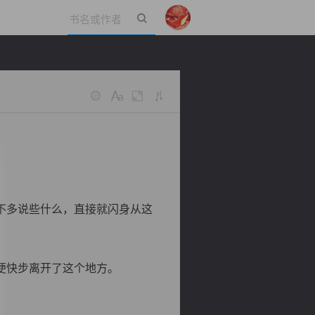
立即登录
不多说些什么，直接就闪身从这
便快步离开了这个地方。