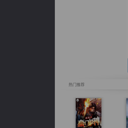
逐浪小说
热门推荐