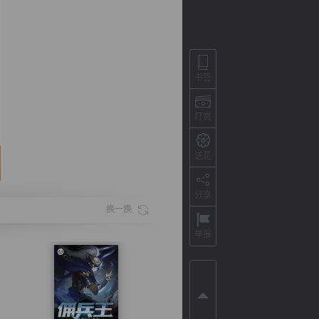
书签
打赏
送花
分享
背
字
宽
滚
换一换
举报