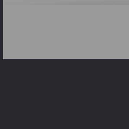
桃运无双：我的极品老婆
军魂永铸
一术镇天
维和先锋