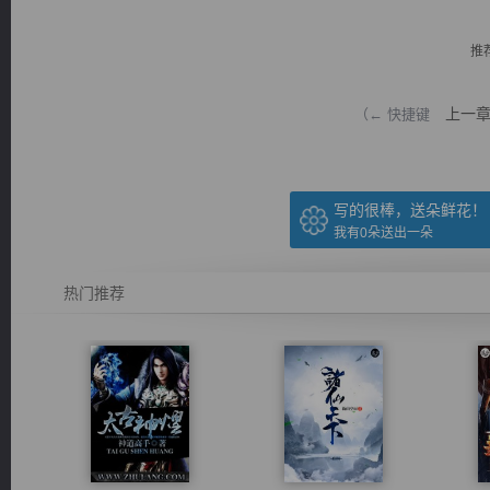
推
上一
（← 快捷键
逐浪小说
写的很棒，送朵鲜花！
我有
0
朵送出一朵
热门推荐