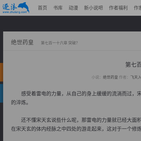
首页
书库
动漫
新小说吧
作者福利
作
绝世药皇
第七百一十六章 突破？
第七百
小说：
绝世药皇
作者：
飞天
感受着雷电的力量，从自己的身上缓缓的流淌而过，宋
的淬炼。
还不懂宋天玄说些什么呢，那雷电的力量就已经大面积
在宋天玄的体内经脉之中四处的游走起来，这对于一个修炼之