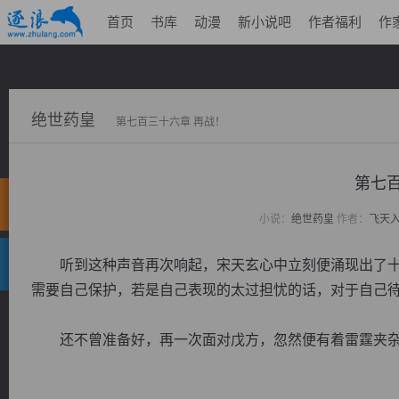
首页
书库
动漫
新小说吧
作者福利
作
绝世药皇
第七百三十六章 再战！
第七百
小说：
绝世药皇
作者：
飞天
听到这种声音再次响起，宋天玄心中立刻便涌现出了十
需要自己保护，若是自己表现的太过担忧的话，对于自己
还不曾准备好，再一次面对戊方，忽然便有着雷霆夹杂着