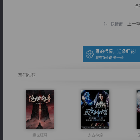
推
上一
（← 快捷键
逐浪小说
写的很棒，送朵鲜花！
我有
0
朵送出一朵
热门推荐
绝世狂尊
太古神煌